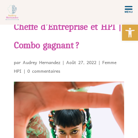
Ou
Cheffe d’Entreprise et HPI |
Combo gagnant ?
par
Audrey Hernandez
|
Août 27, 2022
|
Femme
HPI
|
0 commentaires