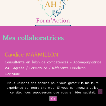
Mes collaboratrices
Candice MARMILLON
Consultante en bilan de compétences – Accompagnatrice
VAE agréée / Formatrice / Référente Handicap
Occitanie
Nous utilisons des cookies pour vous garantir la meilleure
Intervisions entre pair·es consultant·es en bilan de
expérience sur notre site web. Si vous continuez à utiliser
compétences, processus de questionnements des
ce site, nous supposerons que vous en êtes satisfait.
compétences et des compétences transversales, des
Ok
évolutions métiers et suivi qualité de QUALIOPI avec