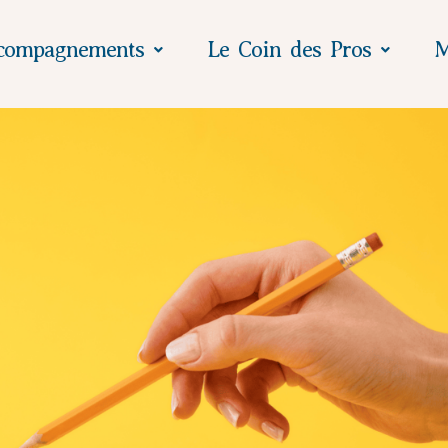
compagnements
Le Coin des Pros
M